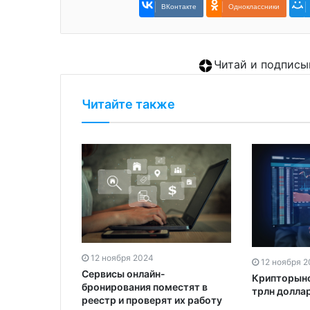
ВКонтакте
Одноклассники
Читай и подписы
Читайте также
0% реже
12 ноября 2024
12 ноября 
иянам
Сервисы онлайн-
Крипторыно
слуги
бронирования поместят в
трлн долла
реестр и проверят их работу