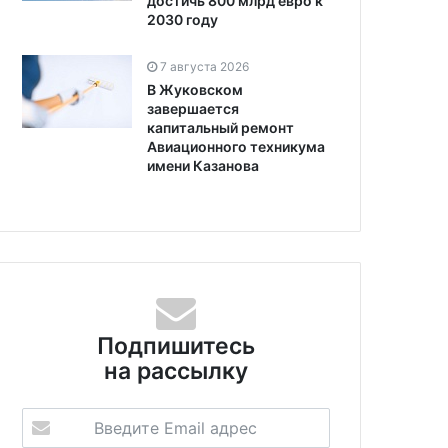
достичь 800 млрд евро к
2030 году
7 августа 2026
В Жуковском
завершается
капитальный ремонт
Авиационного техникума
имени Казанова
Подпишитесь
8 ноября 2024
на рассылку
Банки стали на 40% реже
оября 2024
навязывать россиянам
ер федерального
дополнительные услуги
тиционного налогового
а для предприятий