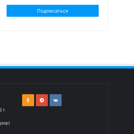
авит 3% от суммы
дов на развитие
 г.
дзор)