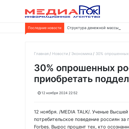
Последние новости
Структура денежной массы меня
Главная
Новости
Экономика
30% опрошенных 
30% опрошенных ро
приобретать подде
12 ноября 2024 22:52
12 ноября. /MEDIA TALK/. Ученые Высше
потребительское поведение россиян за 
Forbes. Вырос процент тех, кто осознан