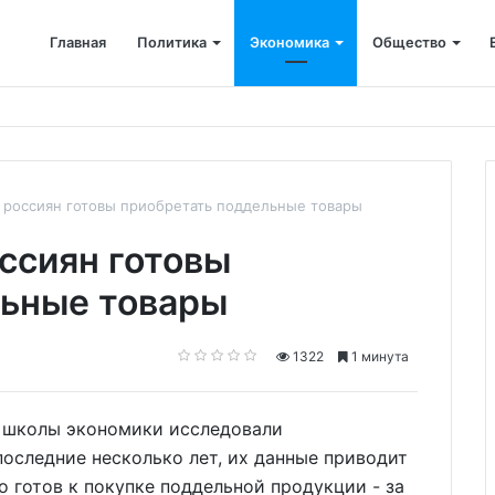
Главная
Политика
Экономика
Общество
ется: корпоративные депозиты обогнали вклады населения
россиян готовы приобретать поддельные товары
ссиян готовы
льные товары
1322
1 минута
й школы экономики исследовали
последние несколько лет, их данные приводит
но готов к покупке поддельной продукции - за