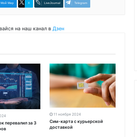
Мой Мир
X
LiveJournal
Telegram
вайся на наш канал в
Дзен
11 ноября 2024
11 н
2024
Сим-карта с курьерской
Разм
к перевалил за 3
доставкой
инвес
ров
вычет