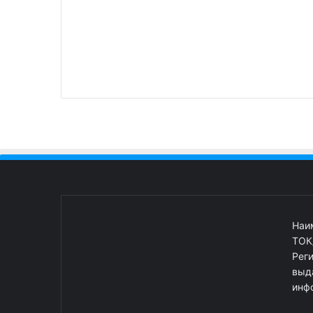
Наи
ТОК
Рег
выд
инф