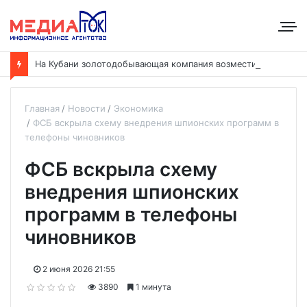
Н
а Кубани золотодобывающая компания возместила ущерб рекам на сумму почти 28 млн рублей
Главная
Новости
Экономика
ФСБ вскрыла схему внедрения шпионских программ в
телефоны чиновников
ФСБ вскрыла схему
внедрения шпионских
программ в телефоны
чиновников
2 июня 2026 21:55
3890
1 минута