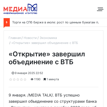
Т
орги на СПб бирже в июле: рост по ценным бумагам при общем снижении объёмов
Главная
Новости
Экономика
«Открытие» завершил объединение с ВТБ
«Открытие» завершил
объединение с ВТБ
9 января 2025 22:52
1190
1 минута
9 января. /MEDIA TALK/. ВТБ успешно
завершил объединение со структурами банка