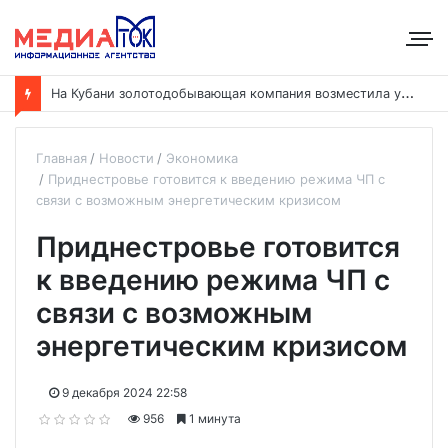
Н
а Кубани золотодобывающая компания возместила ущерб рекам на сумму почти 28 млн рублей
Главная
Новости
Экономика
Приднестровье готовится к введению режима ЧП с
связи с возможным энергетическим кризисом
Приднестровье готовится
к введению режима ЧП с
связи с возможным
энергетическим кризисом
9 декабря 2024 22:58
956
1 минута