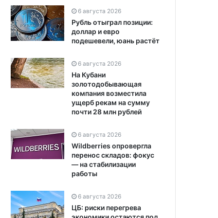
6 августа 2026
Рубль отыграл позиции:
доллар и евро
подешевели, юань растёт
6 августа 2026
На Кубани
золотодобывающая
компания возместила
ущерб рекам на сумму
почти 28 млн рублей
6 августа 2026
Wildberries опровергла
перенос складов: фокус
— на стабилизации
работы
6 августа 2026
ЦБ: риски перегрева
экономики остаются под