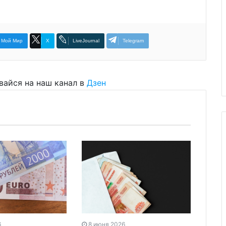
Мой Мир
X
LiveJournal
Telegram
вайся на наш канал в
Дзен
6
8 июня 2026