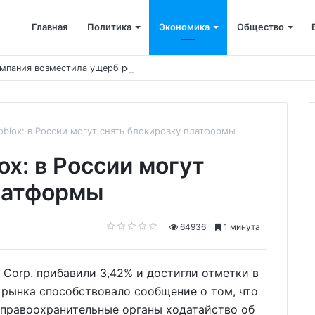
Главная
Политика
Экономика
Общество
мпания возместила ущерб рекам на сумму почти 28 млн рублей
oblox: в России могут снять блокировку платформы
ox: в России могут
платформы
64936
1 минута
x Corp. прибавили 3,42% и достигли отметки в
 рынка способствовало сообщение о том, что
правоохранительные органы ходатайство об