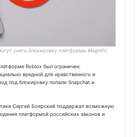
могут снять блокировку платформы Magnific
платформе Roblox был ограничен:
нциально вредной для нравственного и
иод под блокировку попали Snapchat и
итике Сергей Боярский поддержал возможную
людения платформой российских законов и