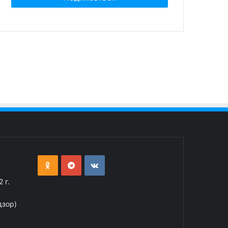
 г.
дзор)