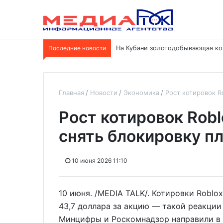
Последние новости
На Кубани золотодобывающая ко
Главная
Новости
Экономика
Рост котировок R
Рост котировок Robl
снять блокировку 
10 июня 2026 11:10
10 июня. /MEDIA TALK/. Котировки Roblo
43,7 доллара за акцию — такой реакции
Минцифры и Роскомнадзор направили в 