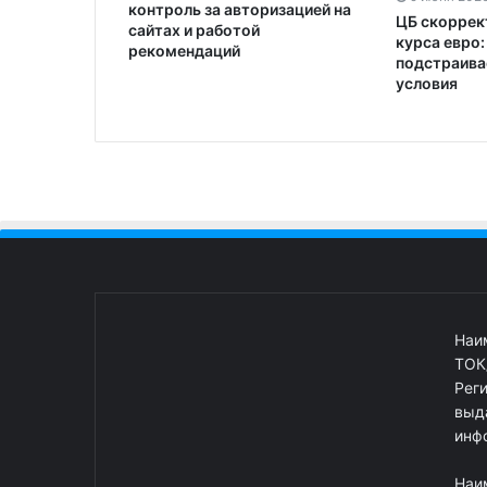
контроль за авторизацией на
ЦБ скоррек
сайтах и работой
курса евро
рекомендаций
подстраива
условия
Наи
ТОК
Рег
выд
инф
Наи