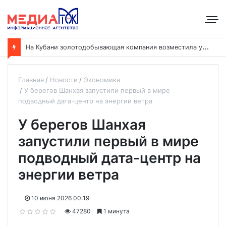
Н
а Кубани золотодобывающая компания возместила ущерб рекам на сумму почти 28 млн рублей
Главная
Новости
Экономика
У берегов Шанхая запустили первый в мире
подводный дата-центр на энергии ветра
У берегов Шанхая
запустили первый в мире
подводный дата-центр на
энергии ветра
10 июня 2026 00:19
47280
1 минута