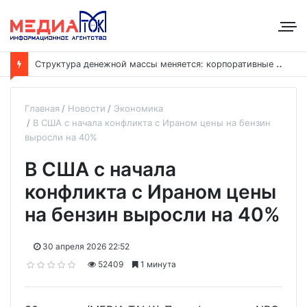
С
труктура денежной массы меняется: корпоративные депозиты обогнали вклады населения
Главная
Новости
Экономика
В США с начала конфликта с Ираном цены на бензин
выросли на 40%
В США с начала
конфликта с Ираном цены
на бензин выросли на 40%
30 апреля 2026 22:52
52409
1 минута