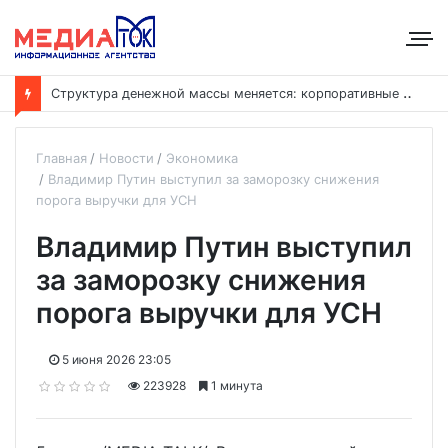
С
труктура денежной массы меняется: корпоративные депозиты обогнали вклады населения
Главная
Новости
Экономика
Владимир Путин выступил за заморозку снижения
порога выручки для УСН
Владимир Путин выступил
за заморозку снижения
порога выручки для УСН
5 июня 2026 23:05
223928
1 минута