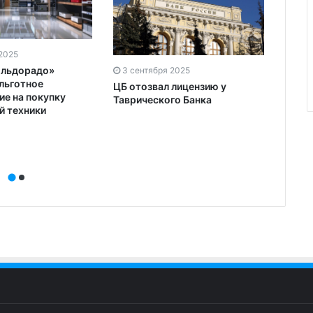
 2025
2 се
Эльдорадо»
3 сентября 2025
Сканд
льготное
ЦБ отозвал лицензию у
потер
ие на покупку
Таврического Банка
служ
й техники