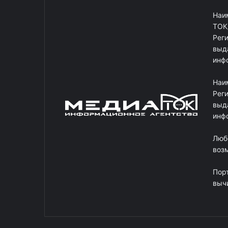
Наи
ТОК
Рег
выд
инф
Наи
Рег
выд
инф
Люб
возм
Пор
выч