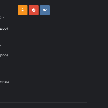
 г.
дзор)
.
дзор)
онных