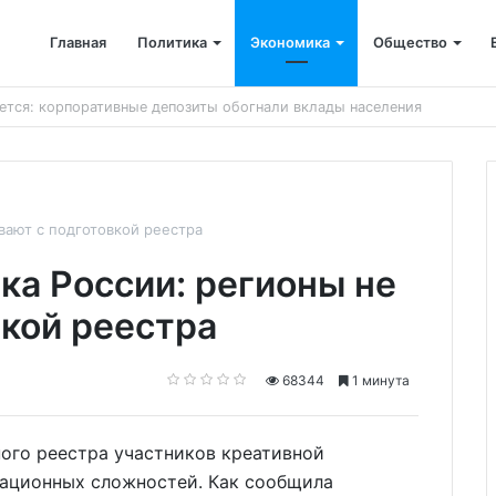
Главная
Политика
Экономика
Общество
ён капремонт терапевтического корпуса
вают с подготовкой реестра
ка России: регионы не
вкой реестра
68344
1 минута
ного реестра участников креативной
зационных сложностей. Как сообщила