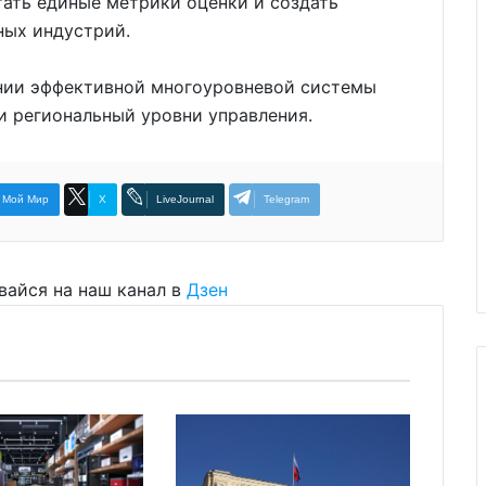
ать единые метрики оценки и создать
ных индустрий.
ении эффективной многоуровневой системы
 региональный уровни управления.
Мой Мир
X
LiveJournal
Telegram
вайся на наш канал в
Дзен