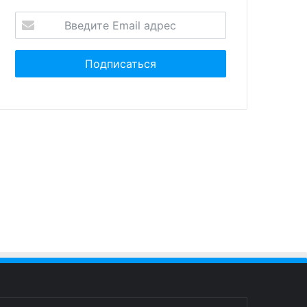
нтября 2025
2 сентября 2025
ал в Nestlé: гендиректор
Россия и Китай расширяют
ял пост из-за
возможности взаимных
ебного романа
поездок