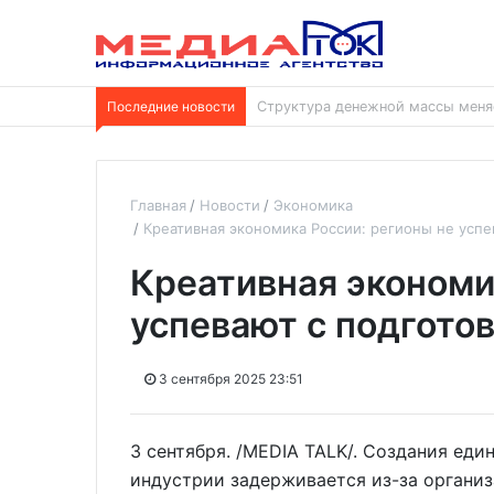
Последние новости
В Отрадненской больнице заверш
Главная
Новости
Экономика
Креативная экономика России: регионы не успе
Креативная экономи
успевают с подгото
3 сентября 2025 23:51
3 сентября. /MEDIA TALK/. Создания еди
индустрии задерживается из-за органи